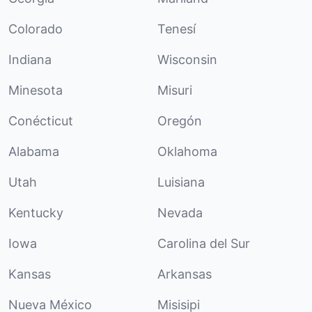
Colorado
Tenesí
Indiana
Wisconsin
Minesota
Misuri
Conécticut
Oregón
Alabama
Oklahoma
Utah
Luisiana
Kentucky
Nevada
Iowa
Carolina del Sur
Kansas
Arkansas
Nueva México
Misisipi