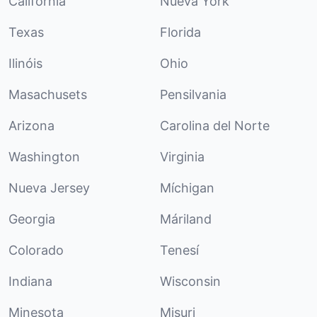
California
Nueva York
Texas
Florida
Ilinóis
Ohio
Masachusets
Pensilvania
Arizona
Carolina del Norte
Washington
Virginia
Nueva Jersey
Míchigan
Georgia
Máriland
Colorado
Tenesí
Indiana
Wisconsin
Minesota
Misuri