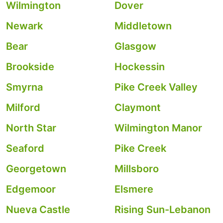
Wilmington
Dover
Newark
Middletown
Bear
Glasgow
Brookside
Hockessin
Smyrna
Pike Creek Valley
Milford
Claymont
North Star
Wilmington Manor
Seaford
Pike Creek
Georgetown
Millsboro
Edgemoor
Elsmere
Nueva Castle
Rising Sun-Lebanon