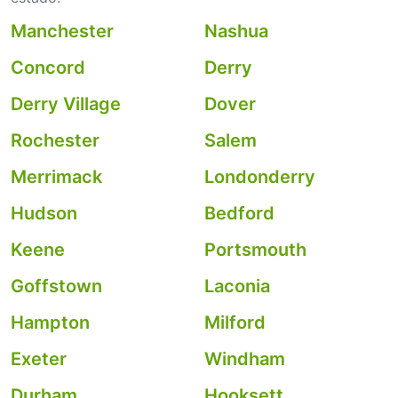
Manchester
Nashua
Concord
Derry
Derry Village
Dover
Rochester
Salem
Merrimack
Londonderry
Hudson
Bedford
Keene
Portsmouth
Goffstown
Laconia
Hampton
Milford
Exeter
Windham
Durham
Hooksett