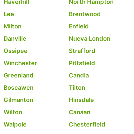
Haverhill
North Hampton
Lee
Brentwood
Milton
Enfield
Danville
Nueva London
Ossipee
Strafford
Winchester
Pittsfield
Greenland
Candia
Boscawen
Tilton
Gilmanton
Hinsdale
Wilton
Canaan
Walpole
Chesterfield