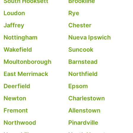
South Hooksett
Brookline
Loudon
Rye
Jaffrey
Chester
Nottingham
Nueva Ipswich
Wakefield
Suncook
Moultonborough
Barnstead
East Merrimack
Northfield
Deerfield
Epsom
Newton
Charlestown
Fremont
Allenstown
Northwood
Pinardville