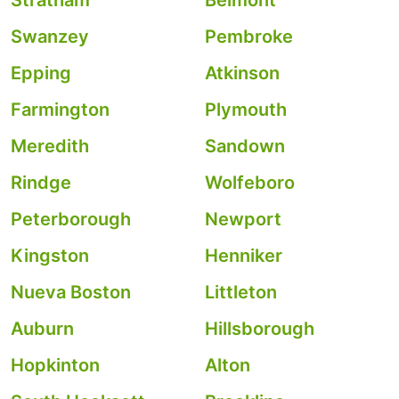
Stratham
Belmont
Swanzey
Pembroke
Epping
Atkinson
Farmington
Plymouth
Meredith
Sandown
Rindge
Wolfeboro
Peterborough
Newport
Kingston
Henniker
Nueva Boston
Littleton
Auburn
Hillsborough
Hopkinton
Alton