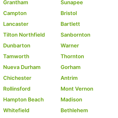
Grantham
Sunapee
Campton
Bristol
Lancaster
Bartlett
Tilton Northfield
Sanbornton
Dunbarton
Warner
Tamworth
Thornton
Nueva Durham
Gorham
Chichester
Antrim
Rollinsford
Mont Vernon
Hampton Beach
Madison
Whitefield
Bethlehem