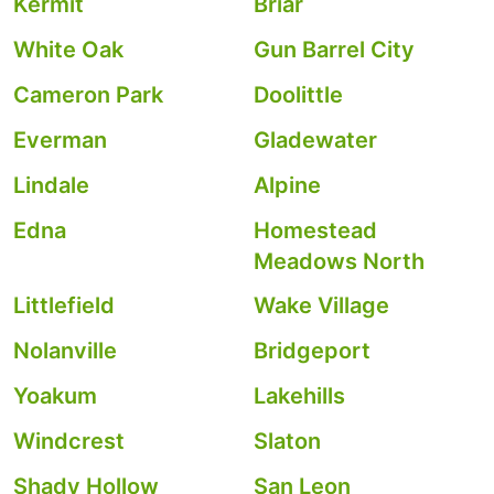
Kermit
Briar
White Oak
Gun Barrel City
Cameron Park
Doolittle
Everman
Gladewater
Lindale
Alpine
Edna
Homestead
Meadows North
Littlefield
Wake Village
Nolanville
Bridgeport
Yoakum
Lakehills
Windcrest
Slaton
Shady Hollow
San Leon