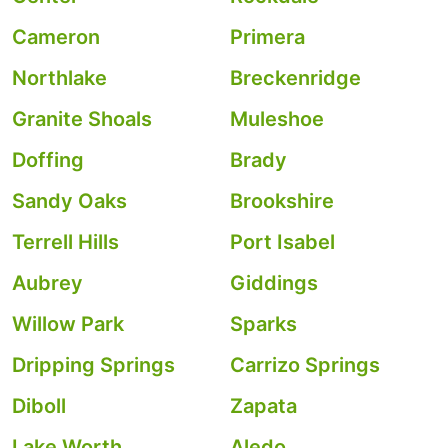
Cameron
Primera
Northlake
Breckenridge
Granite Shoals
Muleshoe
Doffing
Brady
Sandy Oaks
Brookshire
Terrell Hills
Port Isabel
Aubrey
Giddings
Willow Park
Sparks
Dripping Springs
Carrizo Springs
Diboll
Zapata
Lake Worth
Aledo