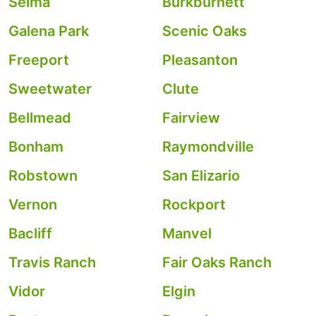
Selma
Burkburnett
Galena Park
Scenic Oaks
Freeport
Pleasanton
Sweetwater
Clute
Bellmead
Fairview
Bonham
Raymondville
Robstown
San Elizario
Vernon
Rockport
Bacliff
Manvel
Travis Ranch
Fair Oaks Ranch
Vidor
Elgin