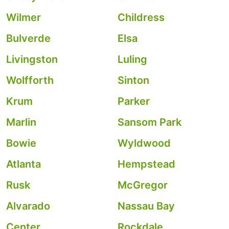
Wilmer
Childress
Bulverde
Elsa
Livingston
Luling
Wolfforth
Sinton
Krum
Parker
Marlin
Sansom Park
Bowie
Wyldwood
Atlanta
Hempstead
Rusk
McGregor
Alvarado
Nassau Bay
Center
Rockdale