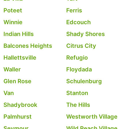
Poteet
Ferris
Winnie
Edcouch
Indian Hills
Shady Shores
Balcones Heights
Citrus City
Hallettsville
Refugio
Waller
Floydada
Glen Rose
Schulenburg
Van
Stanton
Shadybrook
The Hills
Palmhurst
Westworth Village
Seymour
Wild Peach Village