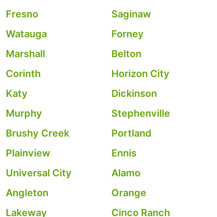
Fresno
Saginaw
Watauga
Forney
Marshall
Belton
Corinth
Horizon City
Katy
Dickinson
Murphy
Stephenville
Brushy Creek
Portland
Plainview
Ennis
Universal City
Alamo
Angleton
Orange
Lakeway
Cinco Ranch