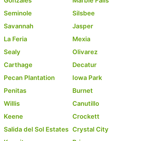
Gonzales
Marble Falls
Seminole
Silsbee
Savannah
Jasper
La Feria
Mexia
Sealy
Olivarez
Carthage
Decatur
Pecan Plantation
Iowa Park
Penitas
Burnet
Willis
Canutillo
Keene
Crockett
Salida del Sol Estates
Crystal City