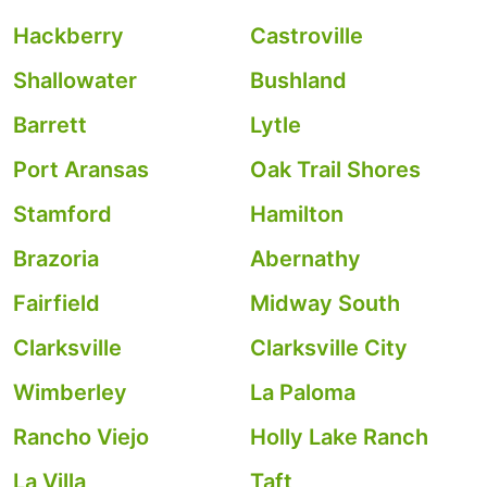
Hackberry
Castroville
Shallowater
Bushland
Barrett
Lytle
Port Aransas
Oak Trail Shores
Stamford
Hamilton
Brazoria
Abernathy
Fairfield
Midway South
Clarksville
Clarksville City
Wimberley
La Paloma
Rancho Viejo
Holly Lake Ranch
La Villa
Taft