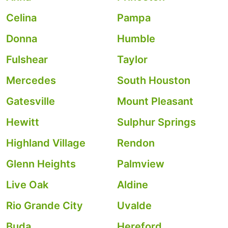
Celina
Pampa
Donna
Humble
Fulshear
Taylor
Mercedes
South Houston
Gatesville
Mount Pleasant
Hewitt
Sulphur Springs
Highland Village
Rendon
Glenn Heights
Palmview
Live Oak
Aldine
Rio Grande City
Uvalde
Buda
Hereford