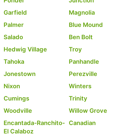
Ponder
Junction
Garfield
Magnolia
Palmer
Blue Mound
Salado
Ben Bolt
Hedwig Village
Troy
Tahoka
Panhandle
Jonestown
Perezville
Nixon
Winters
Cumings
Trinity
Woodville
Willow Grove
Encantada-Ranchito-
Canadian
El Calaboz