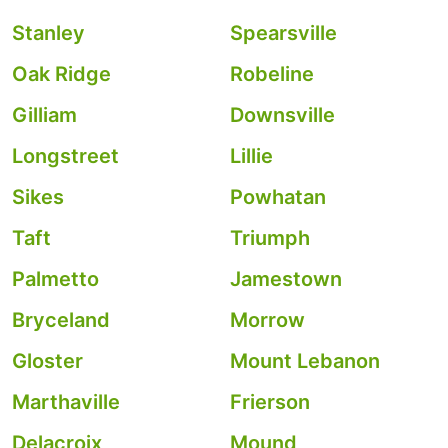
Stanley
Spearsville
Oak Ridge
Robeline
Gilliam
Downsville
Longstreet
Lillie
Sikes
Powhatan
Taft
Triumph
Palmetto
Jamestown
Bryceland
Morrow
Gloster
Mount Lebanon
Marthaville
Frierson
Delacroix
Mound