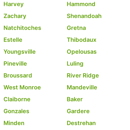
Harvey
Hammond
Zachary
Shenandoah
Natchitoches
Gretna
Estelle
Thibodaux
Youngsville
Opelousas
Pineville
Luling
Broussard
River Ridge
West Monroe
Mandeville
Claiborne
Baker
Gonzales
Gardere
Minden
Destrehan