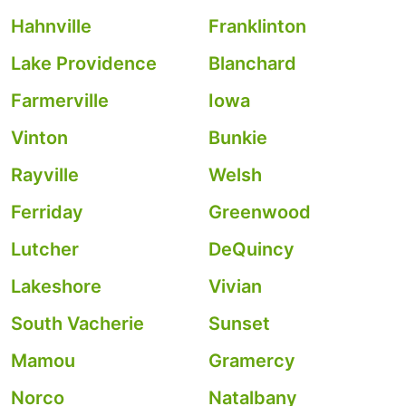
Hahnville
Franklinton
Lake Providence
Blanchard
Farmerville
Iowa
Vinton
Bunkie
Rayville
Welsh
Ferriday
Greenwood
Lutcher
DeQuincy
Lakeshore
Vivian
South Vacherie
Sunset
Mamou
Gramercy
Norco
Natalbany