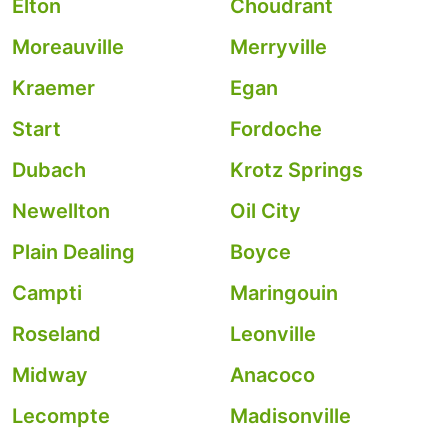
Elton
Choudrant
Moreauville
Merryville
Kraemer
Egan
Start
Fordoche
Dubach
Krotz Springs
Newellton
Oil City
Plain Dealing
Boyce
Campti
Maringouin
Roseland
Leonville
Midway
Anacoco
Lecompte
Madisonville