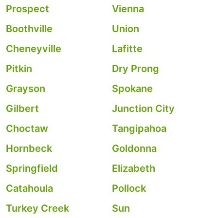
Prospect
Vienna
Boothville
Union
Cheneyville
Lafitte
Pitkin
Dry Prong
Grayson
Spokane
Gilbert
Junction City
Choctaw
Tangipahoa
Hornbeck
Goldonna
Springfield
Elizabeth
Catahoula
Pollock
Turkey Creek
Sun