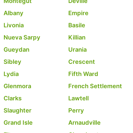
Montegut
Deville
Albany
Empire
Livonia
Basile
Nueva Sarpy
Killian
Gueydan
Urania
Sibley
Crescent
Lydia
Fifth Ward
Glenmora
French Settlement
Clarks
Lawtell
Slaughter
Perry
Grand Isle
Arnaudville