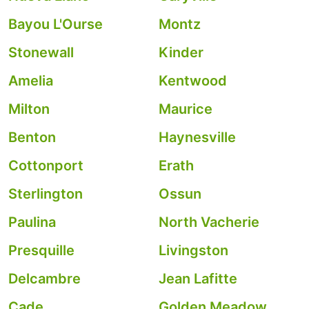
Bayou L'Ourse
Montz
Stonewall
Kinder
Amelia
Kentwood
Milton
Maurice
Benton
Haynesville
Cottonport
Erath
Sterlington
Ossun
Paulina
North Vacherie
Presquille
Livingston
Delcambre
Jean Lafitte
Cade
Golden Meadow