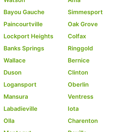
Watson
Ama
Bayou Gauche
Simmesport
Paincourtville
Oak Grove
Lockport Heights
Colfax
Banks Springs
Ringgold
Wallace
Bernice
Duson
Clinton
Logansport
Oberlin
Mansura
Ventress
Labadieville
Iota
Olla
Charenton