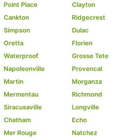
Point Place
Clayton
Cankton
Ridgecrest
Simpson
Dulac
Oretta
Florien
Waterproof
Grosse Tete
Napoleonville
Provencal
Martin
Morganza
Mermentau
Richmond
Siracusaville
Longville
Chatham
Echo
Mer Rouge
Natchez