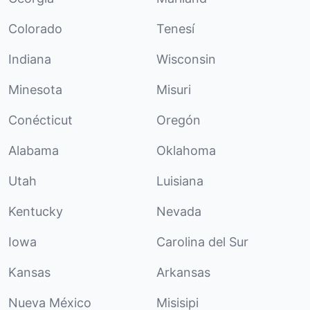
Colorado
Tenesí
Indiana
Wisconsin
Minesota
Misuri
Conécticut
Oregón
Alabama
Oklahoma
Utah
Luisiana
Kentucky
Nevada
Iowa
Carolina del Sur
Kansas
Arkansas
Nueva México
Misisipi