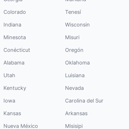
Colorado
Tenesí
Indiana
Wisconsin
Minesota
Misuri
Conécticut
Oregón
Alabama
Oklahoma
Utah
Luisiana
Kentucky
Nevada
Iowa
Carolina del Sur
Kansas
Arkansas
Nueva México
Misisipi