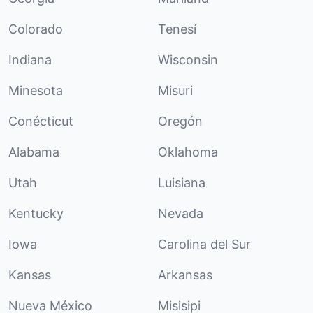
Colorado
Tenesí
Indiana
Wisconsin
Minesota
Misuri
Conécticut
Oregón
Alabama
Oklahoma
Utah
Luisiana
Kentucky
Nevada
Iowa
Carolina del Sur
Kansas
Arkansas
Nueva México
Misisipi